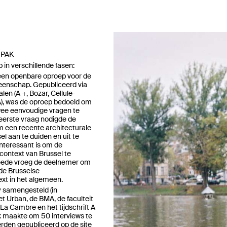
NPAK
p in verschillende fasen:
een openbare oproep voor de
enschap. Gepubliceerd via
len (A +, Bozar, Cellule-
A), was de oproep bedoeld om
ee eenvoudige vragen te
eerste vraag nodigde de
m een recente architecturale
el aan te duiden en uit te
nteressant is om de
context van Brussel te
tweede vroeg de deelnemer om
de Brusselse
xt in het algemeen.
y samengesteld (in
 Urban, de BMA, de faculteit
La Cambre en het tijdschrift A
jk maakte om 50 interviews te
erden gepubliceerd op de site