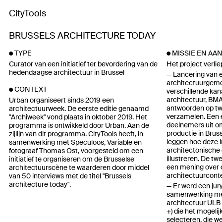
CityTools
BRUSSELS ARCHITECTURE TODAY
TYPE
MISSIE EN AA
Curator van een initiatief ter bevordering van de
Het project verlie
hedendaagse architectuur in Brussel
Lancering van 
architectuurgeme
CONTEXT
verschillende kana
architectuur, BM
Urban organiseert sinds 2019 een
antwoorden op tw
architectuurweek. De eerste editie genaamd
verzamelen. Een 
"Archiweek" vond plaats in oktober 2019. Het
deelnemers uit o
programma is ontwikkeld door Urban. Aan de
productie in Bruss
zijlijn van dit programma. CityTools heeft, in
leggen hoe deze i
samenwerking met Speculoos, Variable en
architectonische 
fotograaf Thomas Ost, voorgesteld om een
illustreren. De 
initiatief te organiseren om de Brusselse
een mening over 
architectuurscène te waarderen door middel
architectuurconte
van 50 interviews met de titel "Brussels
architecture today".
Er werd een jur
samenwerking met
architectuur ULB 
+) die het mogeli
selecteren, die w