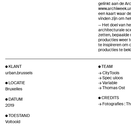
gelinkt aan de Ar
www.archiweek.ur
een kaart waar d
vinden zijn om he
Het doel van he
architecturale sce
zetten, bepaalde 
producties weer t
te inspireren om 
producties te beki
KLANT
TEAM
urban.brussels
CityTools
Spec uloos
Variable
LOCATIE
Thomas Ost
Bruxelles
CREDITS
DATUM
Fotografies : 
2019
TOESTAND
Voltooid