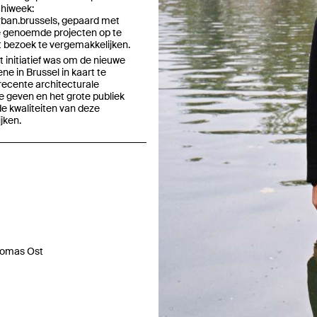
chiweek:
ban.brussels
, gepaard met
e genoemde projecten op te
t bezoek te vergemakkelijken.
Previous
t initiatief was om de nieuwe
ne in Brussel in kaart te
recente architecturale
e geven en het grote publiek
de kwaliteiten van deze
jken.
Thomas Ost