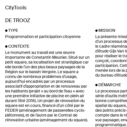
CityTools
DE TROOZ
TYPE
MISSION
Programmation et participation citoyenne
La présente missi
d’un processus de
le cadre réaména
CONTEXTE
d’étude Gijs Van 
Le monument au travail est une œuvre
pour réaliser le t
importante de Constantin Meunier. Situé sur un
conçoit, coordonn
petit square, sa localisation est stratégique car
participation. Cet
elle borde l’un des plus beaux paysages de la
menée lors de la 
Région sur le bassin Vergote. Le square a
du bureau d’étude
connu de nombreux problèmes d’usage,
aujourd’hui encadrés par un processus
DÉMARCHE
associatif d’appropriation et de renouveau par
les habitants (projet « au bord de l’eau » avec
Le processus parti
une première initiative de piscine en plein air
série d’outils mé
durant l’été 2016). Un projet de rénovation du
bonne compréhens
square est en cours, financé d’un côté par le
spatial du square,
FEDER (aménagement de passerelles cyclo-
des points précis 
piétonnes), et de l’autre par le Contrat de
compte dans le r
rénovation urbaine (aménagement du square).
vue paysager, env
programmatique. 