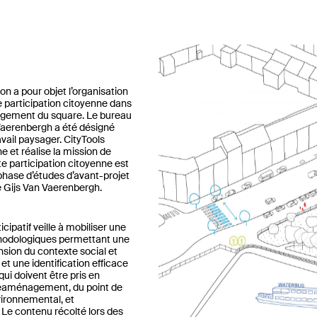
on a pour objet l’organisation
 participation citoyenne dans
gement du square. Le bureau
Vaerenbergh a été désigné
ravail paysager. CityTools
e et réalise la mission de
te participation citoyenne est
phase d’études d’avant-projet
 Gijs Van Vaerenbergh.
cipatif veille à mobiliser une
thodologiques permettant une
ion du contexte social et
 et une identification efficace
qui doivent être pris en
éaménagement, du point de
ironnemental, et
Le contenu récolté lors des