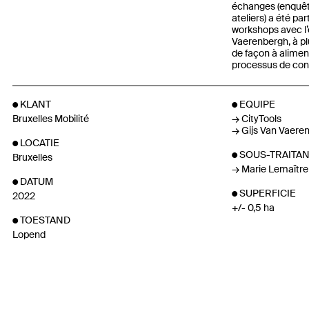
échanges (enquête 
ateliers) a été pa
workshops avec l’
Vaerenbergh, à pl
de façon à alimen
processus de con
KLANT
EQUIPE
Bruxelles Mobilité
CityTools
Gijs Van Vaere
LOCATIE
SOUS-TRAITA
Bruxelles
Marie Lemaître
DATUM
SUPERFICIE
2022
+/- 0,5 ha
TOESTAND
Lopend