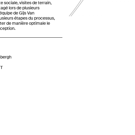
sociale, visites de terrain,
rtagé lors de plusieurs
équipe de Gijs Van
usieurs étapes du processus,
Previous
ter de manière optimale le
ception.
nbergh
NT