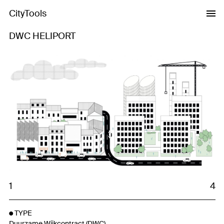
CityTools
DWC HELIPORT
Previous
Next
1
4
TYPE
Duurzame Wijkcontract (DWC)