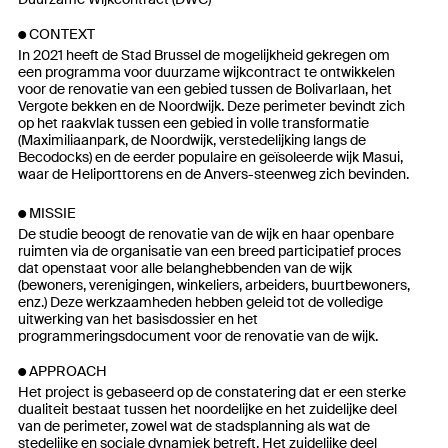
CONTEXT
In 2021 heeft de Stad Brussel de mogelijkheid gekregen om
een programma voor duurzame wijkcontract te ontwikkelen
voor de renovatie van een gebied tussen de Bolivarlaan, het
Vergote bekken en de Noordwijk. Deze perimeter bevindt zich
op het raakvlak tussen een gebied in volle transformatie
(Maximiliaanpark, de Noordwijk, verstedelijking langs de
Becodocks) en de eerder populaire en geïsoleerde wijk Masui,
waar de Heliporttorens en de Anvers-steenweg zich bevinden.
MISSIE
De studie beoogt de renovatie van de wijk en haar openbare
ruimten via de organisatie van een breed participatief proces
dat openstaat voor alle belanghebbenden van de wijk
(bewoners, verenigingen, winkeliers, arbeiders, buurtbewoners,
enz.) Deze werkzaamheden hebben geleid tot de volledige
uitwerking van het basisdossier en het
programmeringsdocument voor de renovatie van de wijk.
APPROACH
Het project is gebaseerd op de constatering dat er een sterke
dualiteit bestaat tussen het noordelijke en het zuidelijke deel
van de perimeter, zowel wat de stadsplanning als wat de
stedelijke en sociale dynamiek betreft. Het zuidelijke deel