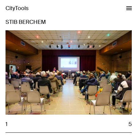
CityTools
STIB BERCHEM
Previous
Next
1
5