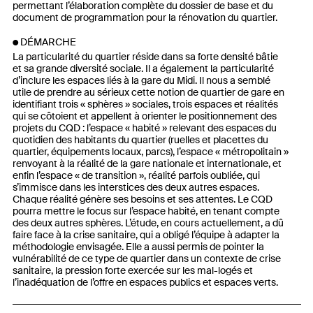
permettant l’élaboration complète du dossier de base et du
document de programmation pour la rénovation du quartier.
DÉMARCHE
La particularité du quartier réside dans sa forte densité bâtie
et sa grande diversité sociale. Il a également la particularité
d’inclure les espaces liés à la gare du Midi. Il nous a semblé
utile de prendre au sérieux cette notion de quartier de gare en
identifiant trois « sphères » sociales, trois espaces et réalités
qui se côtoient et appellent à orienter le positionnement des
projets du CQD : l’espace « habité » relevant des espaces du
quotidien des habitants du quartier (ruelles et placettes du
quartier, équipements locaux, parcs), l’espace « métropolitain »
renvoyant à la réalité de la gare nationale et internationale, et
enfin l’espace « de transition », réalité parfois oubliée, qui
s’immisce dans les interstices des deux autres espaces.
Chaque réalité génère ses besoins et ses attentes. Le CQD
pourra mettre le focus sur l’espace habité, en tenant compte
des deux autres sphères. L’étude, en cours actuellement, a dû
faire face à la crise sanitaire, qui a obligé l’équipe à adapter la
méthodologie envisagée. Elle a aussi permis de pointer la
vulnérabilité de ce type de quartier dans un contexte de crise
sanitaire, la pression forte exercée sur les mal-logés et
l’inadéquation de l’offre en espaces publics et espaces verts.