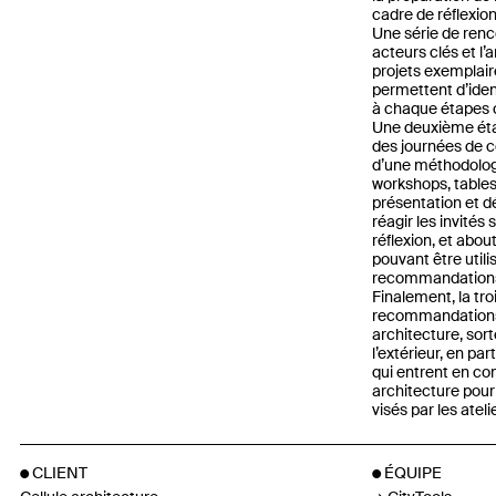
cadre de réflexion
Une série de renc
acteurs clés et l’
projets exemplair
permettent d’iden
à chaque étapes c
Une deuxième étap
des journées de c
d’une méthodologi
workshops, tables
présentation et dé
réagir les invités
réflexion, et abo
pouvant être utili
recommandations 
Finalement, la tr
recommandations à
architecture, sor
l’extérieur, en pa
qui entrent en con
architecture pour
visés par les ateli
CLIENT
ÉQUIPE