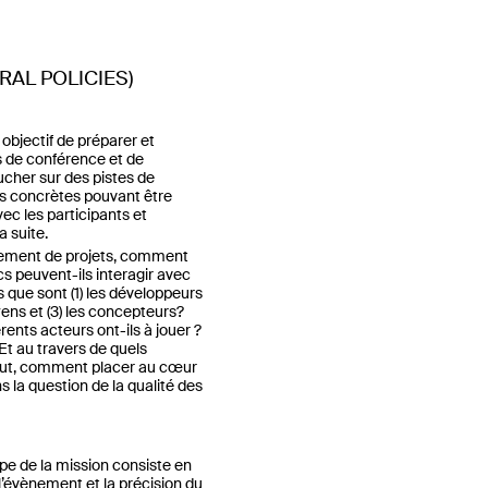
AL POLICIES)
objectif de préparer et
s de conférence et de
ucher sur des pistes de
 concrètes pouvant être
ec les participants et
a suite.
ement de projets, comment
cs peuvent-ils interagir avec
 que sont (1) les développeurs
oyens et (3) les concepteurs?
érents acteurs ont-ils à jouer ?
t au travers de quels
tout, comment placer au cœur
s la question de la qualité des
e de la mission consiste en
l’évènement et la précision du