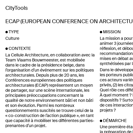
CityTools
ECAP (EUROPEAN CONFERENCE ON ARCHITECTUR
TYPE
MISSION
Culture
La mission a pour 
animer 3 journée
réflexion, et débo
CONTEXTE
recommandations
La Cellule Architecture, en collaboration avec la
mises en débat av
Team Vlaams Bouwmeester, est mobilisée
synthétisées par l
dans le cadre de la présidence belge, dans
Dans le développ
l’organisation d’un événement sur les politiques
les porteurs publi
architecturales. Depuis plus de 20 ans, les
ces acteurs variés
Conférences européennes des politiques
privés, (2) les cit
architecturales (ECAP) représentent un moyen
Quel rôle ces diff
de partager, sur une scène internationale, les
À quel moment ? E
principales préoccupations concernant la
dispositifs ? Sur
qualité de notre environnement bâti et non bâti
de ces interaction
et son évolution. Parmi les nombreux
projets ?
questionnements suscités se trouve celui de la
« co-construction de l’action publique », en tant
que capacité à mobiliser les différentes parties-
DÉMARCHE
prenantes d’un projet.
Une première étap
la préparation de 