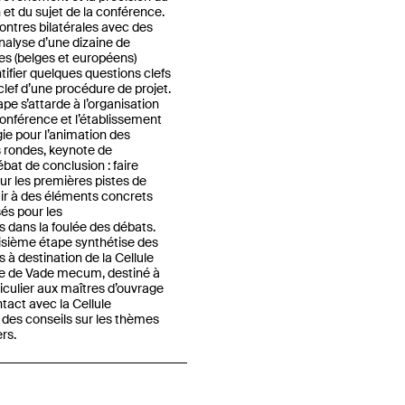
 et du sujet de la conférence.
ontres bilatérales avec des
analyse d’une dizaine de
es (belges et européens)
tifier quelques questions clefs
lef d’une procédure de projet.
e s’attarde à l’organisation
onférence et l’établissement
e pour l’animation des
 rondes, keynote de
bat de conclusion : faire
 sur les premières pistes de
utir à des éléments concrets
sés pour les
dans la foulée des débats.
oisième étape synthétise des
 destination de la Cellule
te de Vade mecum, destiné à
rticulier aux maîtres d’ouvrage
tact avec la Cellule
 des conseils sur les thèmes
ers.