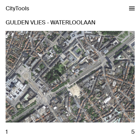
CityTools
GULDEN VLIES - WATERLOOLAAN
Previous
Next
1
5