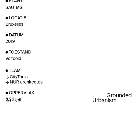
KLANT
SAU-MSI
LOCATIE
Bruxelles
DATUM
2019
TOESTAND
Voltooid
TEAM
CityTools
NUR architectes
OPPERVLAK
Grounded
3,96 Ha
Urbanism
fr
nl
en
KREDIETEN
Fotografies : See U