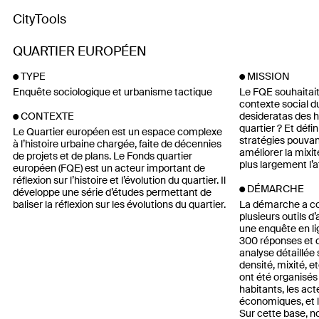
CityTools
QUARTIER EUROPÉEN
TYPE
MISSION
Enquête sociologique et urbanisme tactique
Le FQE souhaitait 
contexte social du
desideratas des h
CONTEXTE
quartier ? Et défin
Le Quartier européen est un espace complexe
stratégies pouvan
à l’histoire urbaine chargée, faite de décennies
améliorer la mixit
de projets et de plans. Le Fonds quartier
plus largement l’at
européen (FQE) est un acteur important de
réflexion sur l’histoire et l’évolution du quartier. Il
DÉMARCHE
développe une série d’études permettant de
baliser la réflexion sur les évolutions du quartier.
La démarche a co
plusieurs outils d
une enquête en li
300 réponses et q
analyse détaillée 
densité, mixité, etc
ont été organisés 
habitants, les act
économiques, et l
Sur cette base, n