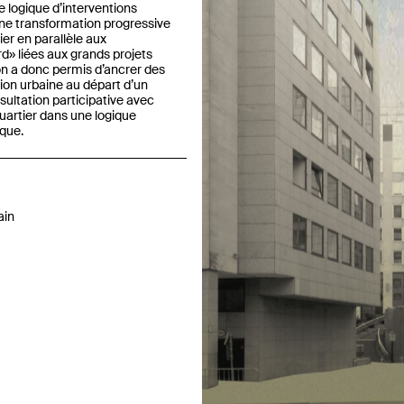
e logique d’interventions
ne transformation progressive
ier en parallèle aux
rd» liées aux grands projets
Previous
on a donc permis d’ancrer des
tion urbaine au départ d’un
ultation participative avec
quartier dans une logique
que.
ain