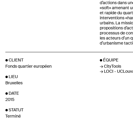
d’actions dans un
«soft» amenant u
et rapide du quart
interventions «ha
urbains. La missi
propositions d’ac
processus de cons
les acteurs d’un 
d’urbanisme tacti
CLIENT
ÉQUIPE
Fonds quartier européen
CityTools
LOCI - UCLouv
LIEU
Bruxelles
DATE
2015
STATUT
Terminé