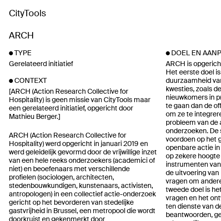
CityTools
ARCH
TYPE
DOEL EN AAN
Gerelateerd initiatief
ARCH is opgericht
Het eerste doel i
duurzaamheid van
CONTEXT
kwesties, zoals d
[ARCH (Action Research Collective for
nieuwkomers in pr
Hospitality) is geen missie van CityTools maar
te gaan dan de off
een gerelateerd initiatief, opgericht door
om ze te integre
Mathieu Berger.]
probleem van de a
onderzoeken. De s
ARCH (Action Research Collective for
voordoen op het g
Hospitality) werd opgericht in januari 2019 en
openbare actie in
werd geleidelijk gevormd door de vrijwillige inzet
op zekere hoogte
van een hele reeks onderzoekers (academici of
instrumenten van 
niet) en beoefenaars met verschillende
de uitvoering van 
profielen (sociologen, architecten,
vragen om andere
stedenbouwkundigen, kunstenaars, activisten,
tweede doel is h
antropologen) in een collectief actie-onderzoek
vragen en het on
gericht op het bevorderen van stedelijke
ten dienste van d
gastvrijheid in Brussel, een metropool die wordt
beantwoorden, ge
doorkruist en gekenmerkt door