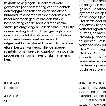
erbarmelijke oms
migratiebewegingen. Dit collectief werd
de dringende beho
gevormd bij de constatering van een gebrek
geïnstitutionalise
aan diepgaande reflectie op de sociale en
systemen die op f
humanitaire aspecten van de Noordwijk, wat
en bevoegd zijn o
meer algemeen getuigt van een zwakke
Het derde doel, va
beschouwing van de sociale dimensie van
onderzoek besche
stedelijke omgevingen. De leden van ARCH zijn
verbetering van de
ervan overtuigd dat stedelijke gastvrijheid voor
ruimtes, en meer i
een groot aantal stadsbewoners, en a fortiori
Noordwijk, door po
voor nieuwkomers, met name wordt
te spreken. Het is
uitgespeeld in het stedelijk beleid, dat het naast
volgende boek pu
elkaar bestaan van verschillende groepen
Here? Searching F
ruimtelijk organiseert en daardoor ingrijpt in de
Northern Quarter 
processen van opname en uitsluiting jegens
enquête van het 
hen.
voorstellen en aa
bestemd zijn voor
publieke actoren.
LOCATIE
INFORMATIE O
Bruxelles
ARCH (Eds.), 2019
Searching For Hos
Quarter, Brussel, 
DATUM
24cm x 17.5cm, I
2019
ARCH: Mathieu B