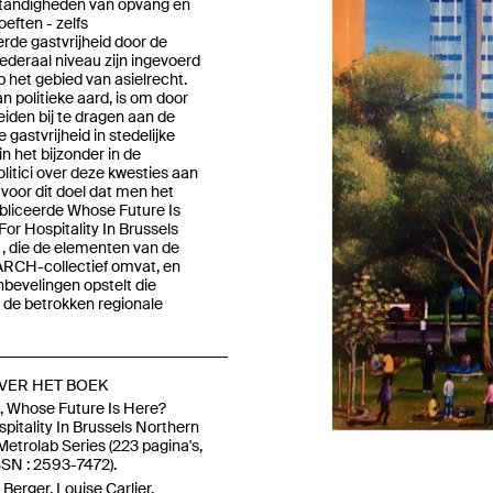
tandigheden van opvang en
eften - zelfs
erde gastvrijheid door de
ederaal niveau zijn ingevoerd
Previous
p het gebied van asielrecht.
n politieke aard, is om door
iden bij te dragen aan de
 gastvrijheid in stedelijke
n het bijzonder in de
litici over deze kwesties aan
 voor dit doel dat men het
bliceerde Whose Future Is
or Hospitality In Brussels
, die de elementen van de
ARCH-collectief omvat, en
nbevelingen opstelt die
 de betrokken regionale
VER HET BOEK
, Whose Future Is Here?
pitality In Brussels Northern
Metrolab Series (223 pagina's,
SSN : 2593-7472).
erger, Louise Carlier,