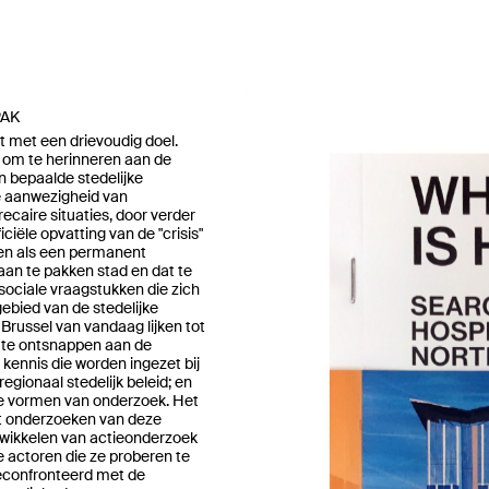
PAK
 met een drievoudig doel.
s om te herinneren aan de
 bepaalde stedelijke
e aanwezigheid van
ecaire situaties, door verder
iciële opvatting van de "crisis"
ren als een permanent
an te pakken stad en dat te
ociale vraagstukken die zich
ebied van de stedelijke
 Brussel van vandaag lijken tot
 te ontsnappen aan de
kennis die worden ingezet bij
regionaal stedelijk beleid; en
 vormen van onderzoek. Het
et onderzoeken van deze
twikkelen van actieonderzoek
e actoren die ze proberen te
confronteerd met de