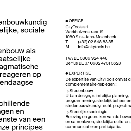
edenbouwkundig
OFFICE
CityTools srl
lijke, sociale
Werkhuizenstraat 19
1080 Sint-Jans-Molenbeek
T.
(
+32
)
02 648 83 35
M.
info@citytools.be
denbouw als
aatselijke
TVA BE 0886 924 448
Belfius BE 37 0682 4701 0628
pragmatische
e reageren op
EXPERTISE
De expertise van CityTools omvat d
dendaagse
complementaire gebieden :
Stedenbouw
Urban design, ruimtelijke planning,
programmering, stedelijk beheer en 
chillende
stedenbouwkundig recht, project
ingen en
Stedelijke sociologie
Beleving en gebruiken van de bewo
enste van een
en samenleven, stedelijke culturen,
nze principes
communicatie en participatie.