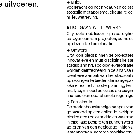
Milieu
e uitvoeren.
Veerkracht op het niveau van de sta
stedelijk metabolisme, circulaire e
milieuwetgeving.
HOE GAAN WE TE WERK ?
CityTools mobiliseert zijn vaardighe
categorieën van projecten, soms 
op dezelfde studielocatie :
Ontwerp
CityTools biedt binnen de projectt
innovatieve en multidisciplinaire aa
stadsplanning, sociologie, geografie
worden geïntegreerd in de analyse 
creatieve aanpak van het stadson
oplossingen te bieden die aangepas
lokale realiteit: masterplanning, terr
analyse, milieustudie, sociale diagn
financiële en operationele regelinge
Participatie
De stedenbouwkundige aanpak van 
gebaseerd op een collectief veldpr
bieden een reeks middelen waarme
in elke fase besproken kunnen wor
actoren van een gebied: definitie v
lastenboeken, actoren mobiliseren,