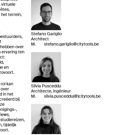
virtuele
êtes,
het terrein,
n
Stefano Gariglio
bestuurders,
Architect
f
M.
stefano.gariglio@citytools.be
 hebben over
n ervaring ten
ct:
d,
ge en
zovoort.
 rol kan
Silvia Pusceddu
 over
Architecte, ingénieur
d in het
M.
silvia.pusceddu(@)citytools.be
reëerd bij
nze
nigings-,
views,
 studiereizen,
 tijdelijk
oort.