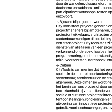
door de wandelen, discussieforums, 
deelname en webinars , online enqu
participatieve workshops, testen op 
enzovoort.
Bijstand bij projectontwerp
CityTools staat projecteigenaren e
projectmanagers bij: ambtenaren, 
projectontwikkelaars, architecten o
stedenbouwkundigen die de leiding
een stadsproject. CityTools stelt zij
dienste van alle fasen van een proje
verkennend onderzoek, haalbaarhei
programmering, stedenbouwkundi
milieuvoorschriften, lastenboek, en
Cultuur
CityTools is van mening dat het een
spelen in de culturele denkoefening
stedenbouw, architectuur en de sta
algemeen. Deze dimensie wordt gec
het begin van ons proces of door o
betrokkenheid bij verschillende vere
sociale of culturele projecten: inter
tentoonstellingen, rondleidingen en
uitvoering van innovatieve projecten,
gebruik, voorbeschouwingen, enzov