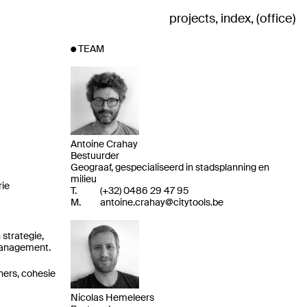
projects
index
office
TEAM
Antoine Crahay
Bestuurder
Geograaf, gespecialiseerd in stadsplanning en
milieu
rie
T.
(
+32
)
0486 29 47 95
M.
antoine.crahay@citytools.be
strategie,
management.
ners, cohesie
Nicolas Hemeleers