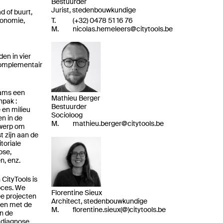
Bestuurder
Jurist, stedenbouwkundige
d of buurt,
conomie,
T.
(
+32
)
0478 51 16 76
M.
nicolas.hemeleers@citytools.be
den in vier
complementair
eams een
Mathieu Berger
npak :
Bestuurder
 en milieu
Socioloog
en in de
M.
mathieu.berger@citytools.be
twerp om
t zijn aan de
itoriale
ose,
n, enz.
CityTools is
oces. We
Florentine Sieux
e projecten
Architect, stedenbouwkundige
den met de
M.
florentine.sieux(@)citytools.be
an de
 diagnose