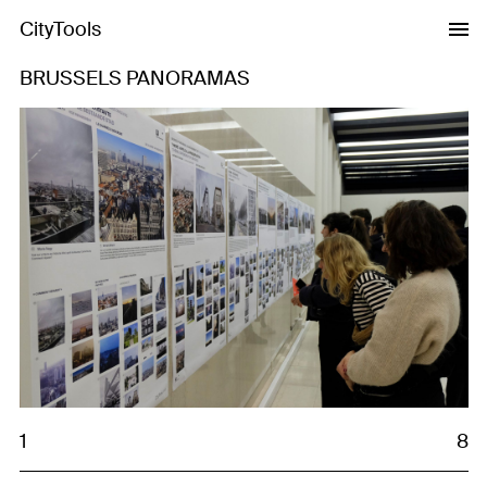
CityTools
BRUSSELS PANORAMAS
Previous
Next
1
8