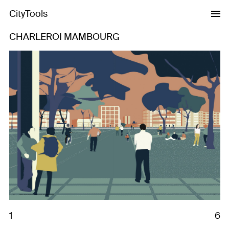
CityTools
CHARLEROI MAMBOURG
Previous
Next
1
6