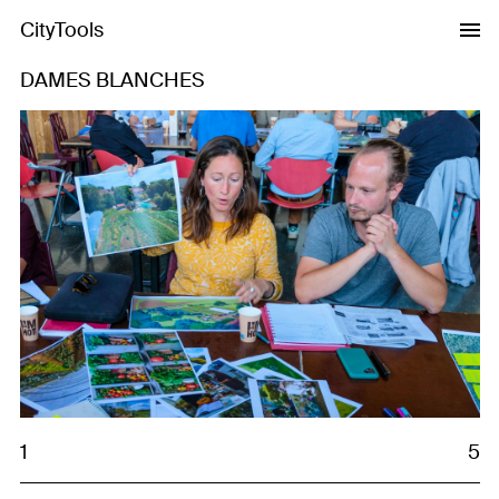
CityTools
DAMES BLANCHES
Previous
Next
1
5