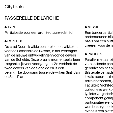
CityTools
PASSERELLE DE L’ARCHE
TYPE
MISSIE
Participatie voor een architectuurwedstrijd
Een burgerpartici
ondersteunen bij d
basis om een nutt
CONTEXT
creëren voor de n
De stad Doornik wilde een project ontwikkelen
voor de Passerelle de l'Arche, in het verlengde
PROCES
van de nieuwe ontwikkelingen voor de oevers
van de Schelde. Deze brug is momenteel alleen
Parallel met aanz
toegankelijk voor voetgangers. Ze verbindt de
verschillende par
twee oevers van de Schelde en is een
gebruikt om het p
belangrijke doorgang tussen de wijken Sint-Jan
Bilaterale verga
en Sint-Piat.
lokale actoren, 
terreinbezoeken,
Faculteit Archite
collectieve werkb
fysieke vergaderi
component geïmp
participatieve en
werden uitgenodi
evenals een platf