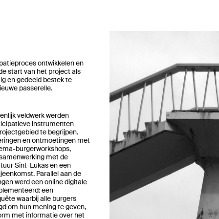
patieproces ontwikkelen en
e start van het project als
ig en gedeeld bestek te
ieuwe passerelle.
ienlijk veldwerk werden
ticipatieve instrumenten
rojectgebied te begrijpen.
deringen en ontmoetingen met
thema-burgerworkshops,
 samenwerking met de
ctuur Sint-Lukas en een
ijeenkomst. Parallel aan de
ngen werd een online digitale
lementeerd: een
quête waarbij alle burgers
gd om hun mening te geven,
orm met informatie over het