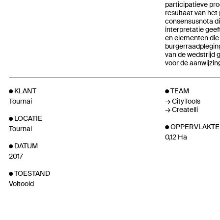
participatieve pro
resultaat van het
consensusnota di
interpretatie gee
en elementen die
burgerraadpleging
van de wedstrijd 
voor de aanwijzin
KLANT
TEAM
Tournai
CityTools
Createlli
LOCATIE
OPPERVLAKTE
Tournai
0,12 Ha
DATUM
2017
TOESTAND
Voltooid