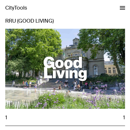
CityTools
RRU (GOOD LIVING)
1
1