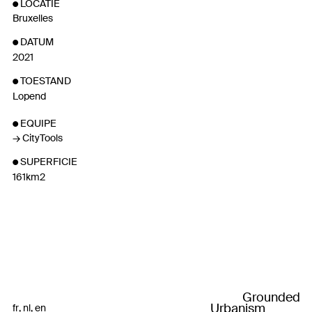
LOCATIE
Bruxelles
DATUM
2021
TOESTAND
Lopend
EQUIPE
CityTools
SUPERFICIE
161km2
Grounded
Urbanism
fr
nl
en