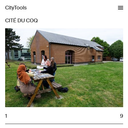
CityTools
CITÉ DU COQ
Previous
Next
1
9