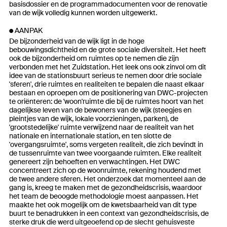
basisdossier en de programmadocumenten voor de renovatie
van de wijk volledig kunnen worden uitgewerkt.
AANPAK
De bijzonderheid van de wijk ligt in de hoge
bebouwingsdichtheid en de grote sociale diversiteit. Het heeft
ook de bijzonderheid om ruimtes op te nemen die zijn
verbonden met het Zuidstation. Het leek ons ook zinvol om dit
idee van de stationsbuurt serieus te nemen door drie sociale
'sferen', drie ruimtes en realiteiten te bepalen die naast elkaar
bestaan en oproepen om de positionering van DWC-projecten
te oriënteren: de 'woon'ruimte die bij de ruimtes hoort van het
dagelijkse leven van de bewoners van de wijk (steegjes en
pleintjes van de wijk, lokale voorzieningen, parken), de
'grootstedelijke' ruimte verwijzend naar de realiteit van het
nationale en internationale station, en ten slotte de
'overgangsruimte', soms vergeten realiteit, die zich bevindt in
de tussenruimte van twee voorgaande ruimten. Elke realiteit
genereert zijn behoeften en verwachtingen. Het DWC
concentreert zich op de woonruimte, rekening houdend met
de twee andere sferen. Het onderzoek dat momenteel aan de
gang is, kreeg te maken met de gezondheidscrisis, waardoor
het team de beoogde methodologie moest aanpassen. Het
maakte het ook mogelijk om de kwetsbaarheid van dit type
buurt te benadrukken in een context van gezondheidscrisis, de
sterke druk die werd uitgeoefend op de slecht gehuisveste