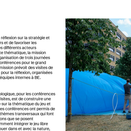
 réflexion sur la stratégie et
rs et de favoriser les
s différents acteurs
tte thématique, la mission
ganisation de trois journées
onférences pour le grand
 mission prévoit des visites de
 pour la réflexion, organisées
 équipes internes à BE.
ologique, pour les conférences
sites, est de construire une
sur la thématique du jeu et
. Les conférences ont permis de
 thèmes transversaux qui font
ions que se posent
mment intégrer le jeu libre
jouer dans et avec la nature,