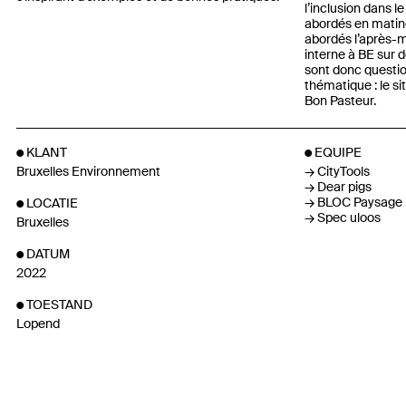
l’inclusion dans l
abordés en matin
abordés l’après-m
interne à BE sur d
sont donc questi
thématique : le si
Bon Pasteur.
KLANT
EQUIPE
Bruxelles Environnement
CityTools
Dear pigs
BLOC Paysage
LOCATIE
Spec uloos
Bruxelles
DATUM
2022
TOESTAND
Lopend