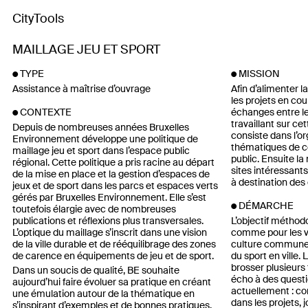
CityTools
MAILLAGE JEU ET SPORT
TYPE
MISSION
Assistance à maîtrise d’ouvrage
Afin d’alimenter la
les projets en cou
échanges entre le
CONTEXTE
travaillant sur ce
Depuis de nombreuses années Bruxelles
consiste dans l’or
Environnement développe une politique de
thématiques de c
maillage jeu et sport dans l’espace public
public. Ensuite la
régional. Cette politique a pris racine au départ
sites intéressants
de la mise en place et la gestion d’espaces de
à destination des
jeux et de sport dans les parcs et espaces verts
gérés par Bruxelles Environnement. Elle s’est
DÉMARCHE
toutefois élargie avec de nombreuses
publications et réflexions plus transversales.
L’objectif méthod
L’optique du maillage s’inscrit dans une vision
comme pour les vi
de la ville durable et de rééquilibrage des zones
culture commune 
de carence en équipements de jeu et de sport.
du sport en ville
brosser plusieurs
Dans un soucis de qualité, BE souhaite
écho à des quest
aujourd’hui faire évoluer sa pratique en créant
actuellement : co
une émulation autour de la thématique en
dans les projets, 
s’inspirant d’exemples et de bonnes pratiques.