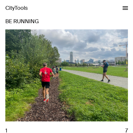
CityTools
BE RUNNING
Previous
Next
1
7